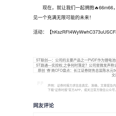
现在，就让我们一起拥抱🔥66m
见一个充满无限可能的未来！
活动：【
hKszRFt4WyWwhC373uUSCF
ST联创—：公司的主要产品之一PVDF作为锂电
ST路通—实控权,之争何时落定？公司官微发声
原创 ‘券’商CFO盘点：长江证券财务总监陈水元
文
声明：证券时报力求信息真实、准确，文章提及内
下载“证券时报”官方APP，或关注官方微信公众
网友评论