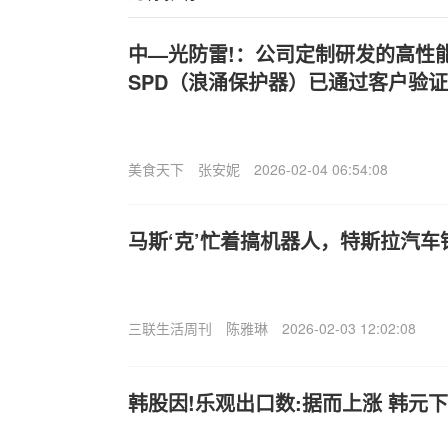
中—光防雷!：公司定制研发的高性能
SPD（浪涌保护器）已通过客户验证
美食天下
张安妮
2026-02-04 06:54:08
马斯‘克’忙着搞机器人，特斯拉汽车
三联生活周刊
陈雅琳
2026-02-03 12:02:08
韩股因!乐观出口数:据而上涨 韩元