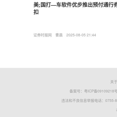
美;国打—车软件优步推出预付通行券
扣
证券时报网
曹晨
2025-08-05 21:44
关
备案号：
粤ICP备09109218
违法和不良信息举报电话：0755-83