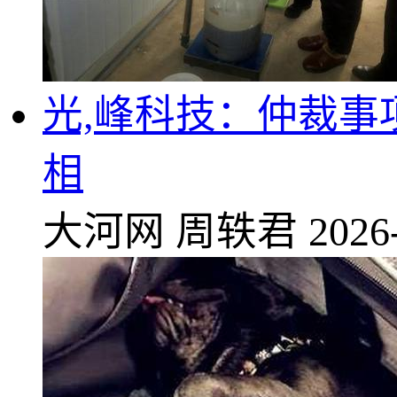
光,峰科技：仲裁
相
大河网
周轶君
2026