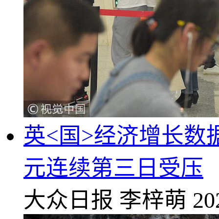
英<国>经济增长
元连续第三日受压
大众日报
李梓萌
20