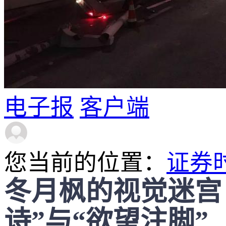
电子报
客户端
您当前的位置：
证券
冬月枫的视觉迷宫
诗”与“欲望注脚”