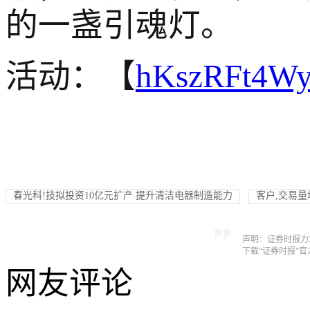
的一盏引魂灯。
活动：【
hKszRFt4W
春光科!技拟投资10亿元扩产 提升清洁电器制造能力
客户,交易量增
声明：证券时报力
下载“证券时报”
网友评论