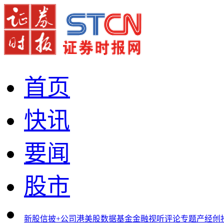
首页
快讯
要闻
股市
新股
信披+
公司
港美股
数据
基金
金融
视听
评论
专题
产经
创