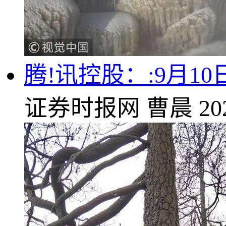
腾!讯控股：:9月10
证券时报网
曹晨
20