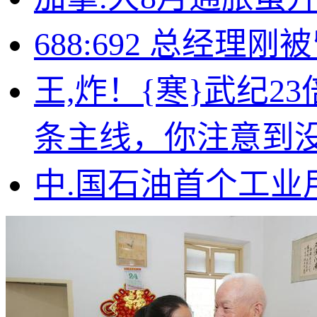
688:692 总经
王,炸！{寒}武纪
条主线，你注意到
中.国石油首个工