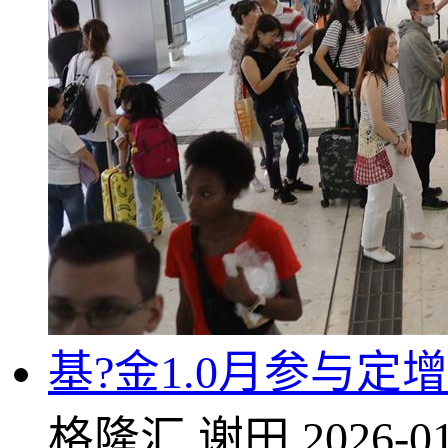
基?金1.0月参与
格隆汇
谢田
2026-01