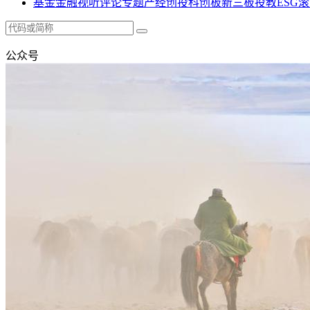
基金
金融
视听
评论
专题
产经
创投
科创板
新三板
投教
ESG
滚
公众号