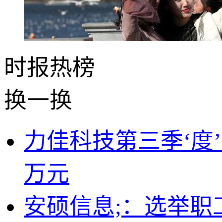
时报
热榜
换一换
力佳科技第三季‘度’
万元
安硕信息;：选举职