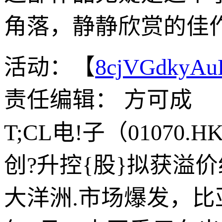
角落，静静欣赏的佳
活动：【
8cjVGdkyA
责任编辑： 方可成
T;CL电!子（01070
创?升控{股}拟获溢价
大洋洲.市场爆发，比亚迪