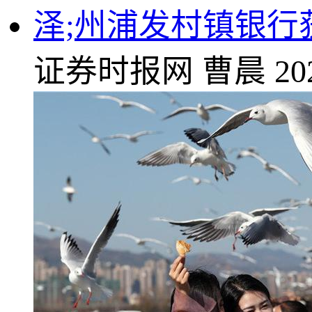
泽;州浦发村镇银行
证券时报网
曹晨
20