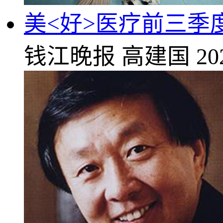
美<好>医疗前三季度
钱江晚报
高建国
20