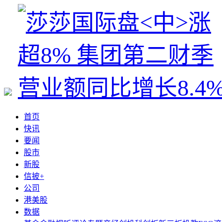
首页
快讯
要闻
股市
新股
信披+
公司
港美股
数据