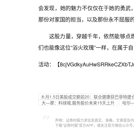
会发现，她的魅力不仅仅在于她的勇武
那份对家国的担当，以及那份永不屈服
这股力量，穿越千年，依然能够点
们也能像这位“浴火玫瑰”一样，在属于自
活动：【
8cjVGdkyAuHwSRRkeCZXbTJ
8:月1.5日美股成交额前20：联合健康获巴菲特建
大—摩：料绿城,服务股价未来15天上升
哈尔
声明：证券时报力求信息真实、准确，文章提及内
下载“证券时报”官方APP，或关注官方微信公众