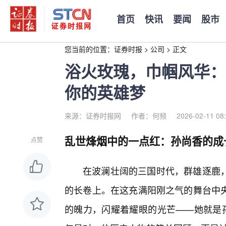
首页
快讯
要闻
股市
您当前的位置：
证券时报
>
公司
>
正文
浴火玫瑰，巾帼风华：
你的英雄梦
来源：证券时报网
作者：何频
2026-02-11 08
乱世烽烟中的一点红：孙尚香的成
点赞
在波澜壮阔的三国时代，群雄逐鹿
的长卷上。在这充满阳刚之气的舞台中
的魄力，闪耀着耀眼的光芒——她就是孙