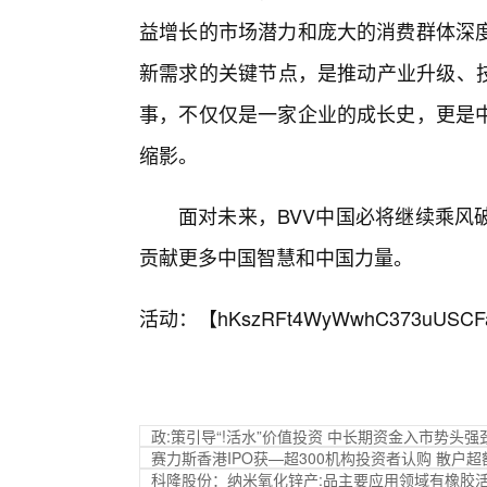
益增长的市场潜力和庞大的消费群体深
新需求的关键节点，是推动产业升级、技
事，不仅仅是一家企业的成长史，更是
缩影。
面对未来，BVV中国必将继续乘风
贡献更多中国智慧和中国力量。
活动：【
hKszRFt4WyWwhC373uUSCF
政:策引导“!活水”价值投资 中长期资金入市势头强
赛力斯香港IPO获—超300机构投资者认购 散户超
科隆股份：纳米氧化锌产:品主要应用领域有橡胶