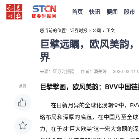
首页
快讯
要闻
股市
您当前的位置：
证券时报
>
公司
>
正文
巨擘远瞩，欧风美韵，
界
来源：证券时报网
作者：潘美玲
2026-02-11 
巨擘擘画，欧风美韵：BVV中国链
点赞
在日新月异的全球化浪潮💡中，B
略布局和深厚的底蕴，在中国乃至全球
力，在于对“巨大欧美”这一宏大命题的