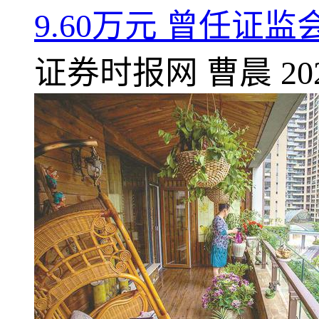
9.60万元 曾任
证券时报网
曹晨
20