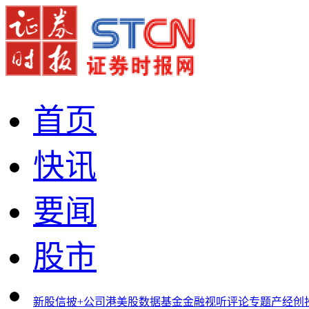
首页
快讯
要闻
股市
新股
信披+
公司
港美股
数据
基金
金融
视听
评论
专题
产经
创