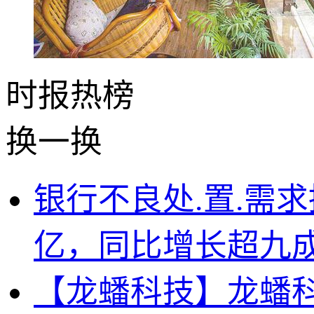
时报
热榜
换一换
银行不良处.置.需求
亿，同比增长超九
【龙蟠科技】龙蟠科