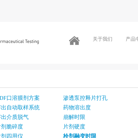
关于我们
产品
ODF口溶膜剂方案
渗透泵控释片打孔
溶出自动取样系统
药物溶出度
溶出介质脱气
崩解时限
片剂脆碎度
片剂硬度
片剂四用仪
栓剂融变时限