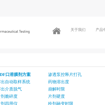
关于我们
产品
ODF口溶膜剂方案
渗透泵控释片打孔
溶出自动取样系统
药物溶出度
溶出介质脱气
崩解时限
片剂脆碎度
片剂硬度
片剂四用仪
栓剂融变时限