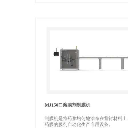
MJ150口溶膜剂制膜机
制膜机是将药浆均匀地涂布在背衬材料上
药膜的膜剂自动化生产专用设备。