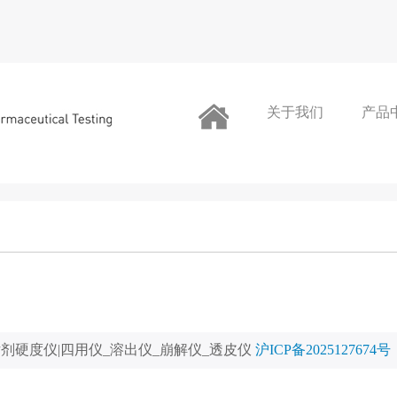
关于我们
产品
片剂硬度仪|四用仪_溶出仪_崩解仪_透皮仪
沪ICP备2025127674号